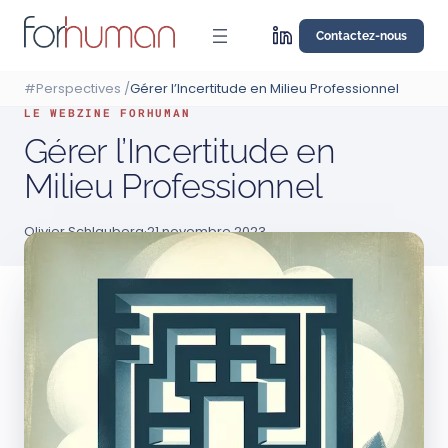
Aller
au
Contactez-nous
contenu
#Perspectives
/
Gérer l’Incertitude en Milieu Professionnel
LE WEBZINE FORHUMAN
Gérer l’Incertitude en
Milieu Professionnel
Olivier Schlauberg
·
21 novembre 2023