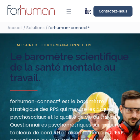
Aller
au
Contactez-nous
contenu
Accueil
/ Solutions /
forhuman-connect®
MESURER · FORHUMAN-CONNECT®
Le baromètre scientifique
de la santé mentale au
travail.
forhuman-connect® est le baromètre
stratégique des RPS qui mesure les risques
psychosociaux et la qualité de vie au travail.
Questionnaires psychométriques sur mesure,
tableaux de bord RH et alimentation du DUERP,