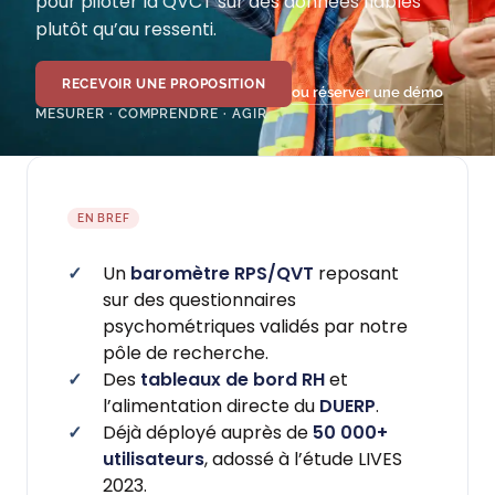
pour piloter la QVCT sur des données fiables
plutôt qu’au ressenti.
RECEVOIR UNE PROPOSITION
ou réserver une démo
MESURER · COMPRENDRE · AGIR
EN BREF
Un
baromètre RPS/QVT
reposant
sur des questionnaires
psychométriques validés par notre
pôle de recherche.
Des
tableaux de bord RH
et
l’alimentation directe du
DUERP
.
Déjà déployé auprès de
50 000+
utilisateurs
, adossé à l’étude LIVES
2023.