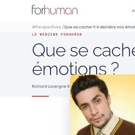
Aller
au
A
contenu
#Perspectives
/
Que se cache-t-il derrière nos émot
LE WEBZINE FORHUMAN
Que se cache-
émotions ?
Richard Lavergne
·
9 novembre 2021