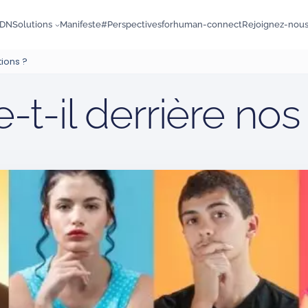
DN
Solutions
Manifeste
#Perspectives
forhuman-connect
Rejoignez-nou
ions ?
t-il derrière nos