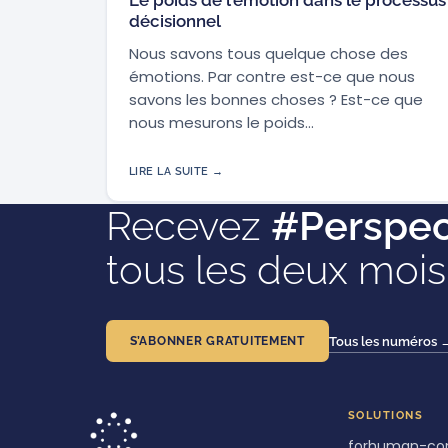
décisionnel
Nous savons tous quelque chose des
émotions. Par contre est-ce que nous
savons les bonnes choses ? Est-ce que
nous mesurons le poids…
LIRE LA SUITE →
Recevez
#Perspec
tous les deux mois
S’ABONNER GRATUITEMENT
Tous les numéros 
SOLUTIONS
forhuman-co