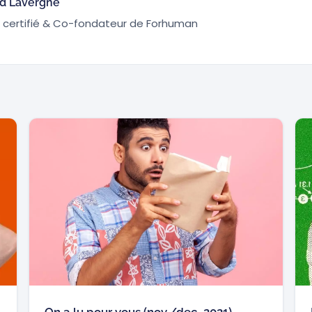
rd Lavergne
certifié & Co-fondateur de Forhuman
On a lu pour vous (nov./dec. 2021)