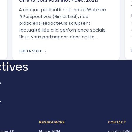
A chaque publication de notre Webzine
#Perspectives (Bimestriel), nos
praticiens-rédacteurs scruptent
l’actualité liée à la performance sociale.
Nous vous partageons dans cette…
LIRE LA SUITE →
tives
.
→
RESSOURCES
CONTACT
nnect®
Notre ADN
contact@f