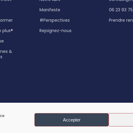
Manifeste
06 23 93 75
 former
#Perspectives
Prendre re
n plus®
Rejoignez-nous
se
rnes &
es
ce.
Accepter