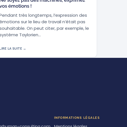
vos émotions !
Pendant très longtemps, l’expression des
émotions sur le lieu de travail n’était pas
souhaitable. On peut citer, par exemple, le
système Taylorien…
LIRE LA SUITE →
INFORMATIONS LÉGALES
orhuman-consulting.com
Mentions légales