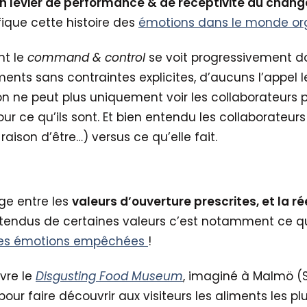
n levier de performance & de réceptivité au cha
ifique cette histoire des
émotions dans le monde or
t le
command & control
se voit progressivement do
ts sans contraintes explicites, d’aucuns l’appel le
 ne peut plus uniquement voir les collaborateurs po
our ce qu’ils sont. Et bien entendu les collaborateur
 raison d’être…) versus ce qu’elle fait.
ge entre les
valeurs d’ouverture prescrites, et la 
inattendus de certaines valeurs c’est notamment ce q
les émotions empêchées
!
vre le
Disgusting Food Museum
, imaginé à Malmö (
ur faire découvrir aux visiteurs les aliments les p