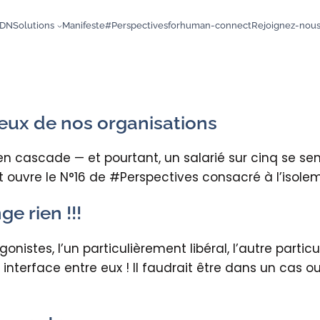
DN
Solutions
Manifeste
#Perspectives
forhuman-connect
Rejoignez-nou
ieux de nos organisations
 cascade — et pourtant, un salarié sur cinq se sen
 ouvre le N°16 de #Perspectives consacré à l’isolem
e rien !!!
nistes, l’un particulièrement libéral, l’autre parti
interface entre eux ! Il faudrait être dans un cas o