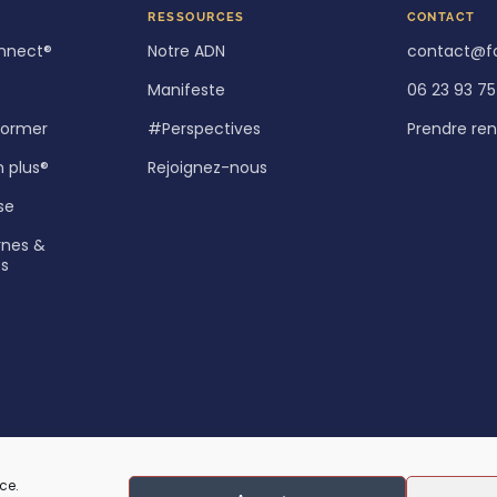
RESSOURCES
CONTACT
nnect®
Notre ADN
contact@f
Manifeste
06 23 93 75
 former
#Perspectives
Prendre re
n plus®
Rejoignez-nous
se
rnes &
es
ce.