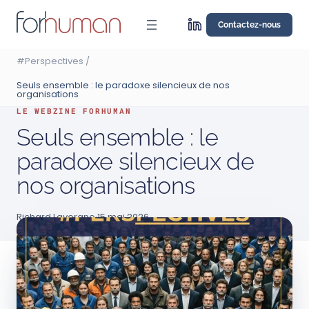
Aller
au
Contactez-nous
contenu
#Perspectives
/
Seuls ensemble : le paradoxe silencieux de nos
organisations
LE WEBZINE FORHUMAN
Seuls ensemble : le
paradoxe silencieux de
nos organisations
Richard Lavergne
·
15 mai 2026