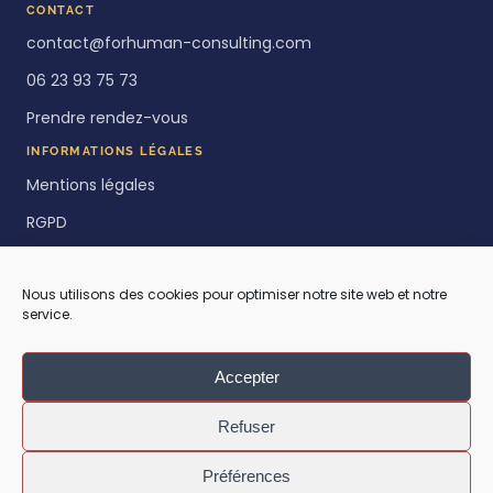
CONTACT
contact@forhuman-consulting.com
06 23 93 75 73
Prendre rendez-vous
INFORMATIONS LÉGALES
Mentions légales
RGPD
Politique de cookies
Nous utilisons des cookies pour optimiser notre site web et notre
service.
Accepter
Refuser
© 2026 forhuman. Tous droits réservés. · Paris · Rennes
Préférences