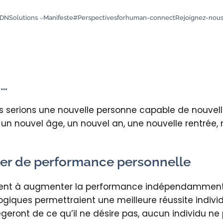
DN
Solutions
Manifeste
#Perspectives
forhuman-connect
Rejoignez-nou
s…
us serions une nouvelle personne capable de nouvel
 un nouvel âge, un nouvel an, une nouvelle rentrée,
ier de performance personnelle
ient à augmenter la performance indépendamment 
iques permettraient une meilleure réussite individue
égeront de ce qu’il ne désire pas, aucun individu ne