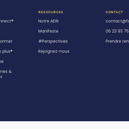
RESSOURCES
CONTACT
nnect®
Notre ADN
contact@f
Manifeste
06 23 93 75
 former
#Perspectives
Prendre re
n plus®
Rejoignez-nous
se
rnes &
es