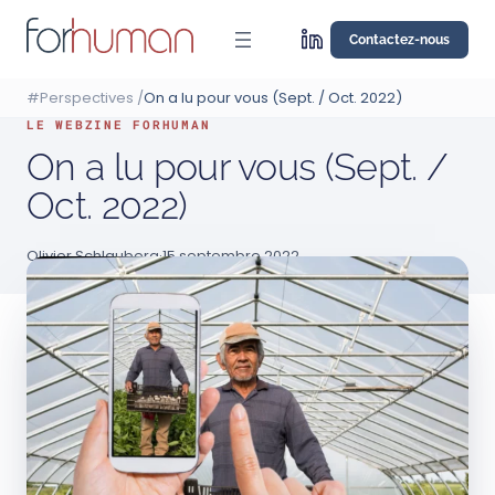
Aller
au
Contactez-nous
contenu
#Perspectives
/
On a lu pour vous (Sept. / Oct. 2022)
LE WEBZINE FORHUMAN
On a lu pour vous (Sept. /
Oct. 2022)
Olivier Schlauberg
·
15 septembre 2022