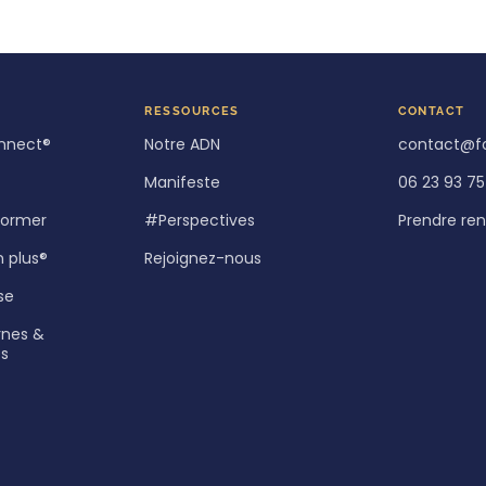
RESSOURCES
CONTACT
nnect®
Notre ADN
contact@f
Manifeste
06 23 93 75
 former
#Perspectives
Prendre re
n plus®
Rejoignez-nous
se
rnes &
es