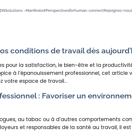
DN
Solutions
Manifeste
#Perspectives
forhuman-connect
Rejoignez-nou
os conditions de travail dès aujourd’
es pour la satisfaction, le bien-être et la productiv
opice à l’épanouissement professionnel, cet article
 votre espace de travail…
fessionnel : Favoriser un environneme
x drogues, au tabac ou à d’autres comportements comp
oyeurs et responsables de la santé au travail, il es