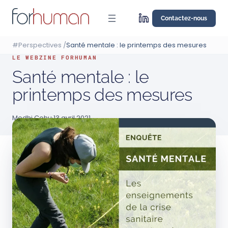
Aller
au
Contactez-nous
contenu
#Perspectives
/
Santé mentale : le printemps des mesures
LE WEBZINE FORHUMAN
Santé mentale : le
printemps des mesures
Medhi Cohu
·
13 avril 2021