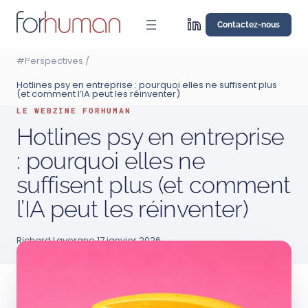
Aller
au
Contactez-nous
contenu
#Perspectives
/
Hotlines psy en entreprise : pourquoi elles ne suffisent plus
(et comment l’IA peut les réinventer)
LE WEBZINE FORHUMAN
Hotlines psy en entreprise
: pourquoi elles ne
suffisent plus (et comment
l’IA peut les réinventer)
Richard Lavergne
·
17 janvier 2026